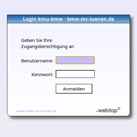
Login kmu-bmw · bmw-mc-luenen.de
Geben Sie Ihre
Zugangsberechtigung an
Benutzername:
Kennwort:
.
webtop
®
www.bmw-mc-luenen.de