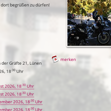
 dort begrüßen zu dürfen!
merken
 der Gräfte 21, Lünen
:30
026
, 18
Uhr
:30
st 2026
, 18
Uhr
:30
st 2026
, 18
Uhr
:30
tember 2026
, 18
Uhr
:30
tember 2026
, 18
Uhr