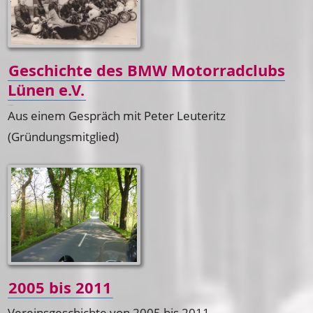
Geschichte des BMW Motorradclubs
Lünen e.V.
1950 bis 2005
Aus einem Gespräch mit Peter Leuteritz
(Gründungsmitglied)
2005 bis 2011
Vereinsgeschichte von 2005 bis 2011