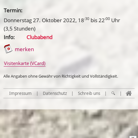
Termin:
:30
:00
Donnerstag 27. Oktober 2022
, 18
bis 22
Uhr
(3,5 Stunden)
Info:
Clubabend
merken
Visitenkarte (VCard)
Alle Angaben ohne Gewähr von Richtigkeit und Vollständigkeit.
Impressum
|
Datenschutz
|
Schreib uns
|
🔍
|