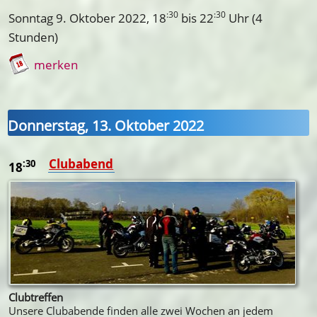
:30
:30
Sonntag 9. Oktober 2022
, 18
bis 22
Uhr (4
Stunden)
merken
Donnerstag, 13. Oktober 2022
Clubabend
:30
18
Clubtreffen
Unsere Clubabende finden alle zwei Wochen an jedem