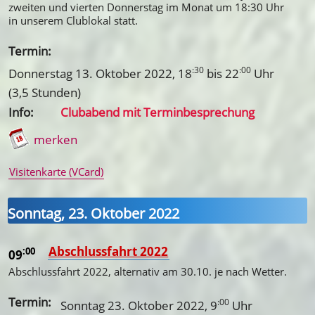
zweiten und vierten Donnerstag im Monat um 18:30 Uhr
in unserem Clublokal statt.
Termin:
:30
:00
Donnerstag 13. Oktober 2022
, 18
bis 22
Uhr
(3,5 Stunden)
Info:
Clubabend mit Terminbesprechung
merken
Visitenkarte (VCard)
Sonntag, 23. Oktober 2022
Abschlussfahrt 2022
:00
09
Abschlussfahrt 2022, alternativ am 30.10. je nach Wetter.
Termin:
:00
Sonntag 23. Oktober 2022
, 9
Uhr