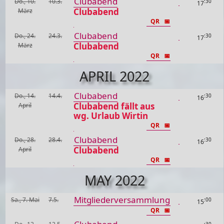
Clubabend
Do., 10.
10.3.
:30
17
Clubabend
März
QR
📅
Clubabend
Do., 24.
24.3.
:30
17
Clubabend
März
QR
📅
APRIL 2022
Clubabend
Do., 14.
14.4.
:30
16
Clubabend fällt aus
April
wg. Urlaub Wirtin
QR
📅
Clubabend
Do., 28.
28.4.
:30
16
Clubabend
April
QR
📅
MAY 2022
Mitgliederversammlung
Sa., 7. Mai
7.5.
:00
15
QR
📅
:30