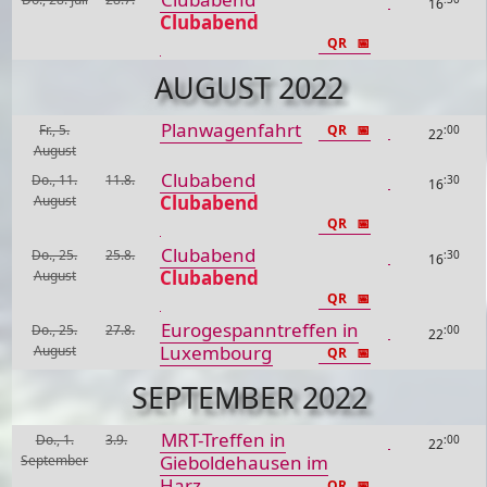
16
Clubabend
QR
📅
AUGUST 2022
Planwagenfahrt
Fr., 5.
QR
📅
:00
22
August
Clubabend
Do., 11.
11.8.
:30
16
Clubabend
August
QR
📅
Clubabend
Do., 25.
25.8.
:30
16
Clubabend
August
QR
📅
Eurogespanntreffen in
Do., 25.
27.8.
:00
22
Luxembourg
August
QR
📅
SEPTEMBER 2022
MRT-Treffen in
Do., 1.
3.9.
:00
22
Gieboldehausen im
September
Harz
QR
📅