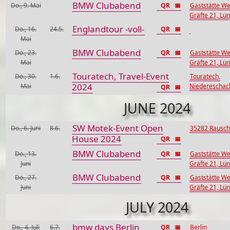
BMW Clubabend
Do., 9. Mai
QR
📅
Gaststätte We
Gräfte 21, Lü
Englandtour -voll-
Do., 16.
24.5.
QR
📅
Mai
BMW Clubabend
Do., 23.
QR
📅
Gaststätte We
Mai
Gräfte 21, Lü
Touratech, Travel-Event
Do., 30.
1.6.
Touratech,
2024
Mai
Niedereschac
QR
📅
JUNE 2024
SW Motek-Event Open
Do., 6. Juni
8.6.
35282 Rausc
House 2024
QR
📅
BMW Clubabend
Do., 13.
QR
📅
Gaststätte We
Juni
Gräfte 21, Lü
BMW Clubabend
Do., 27.
QR
📅
Gaststätte We
Juni
Gräfte 21, Lü
JULY 2024
bmw days Berlin
Do., 4. Juli
6.7.
QR
📅
Berlin