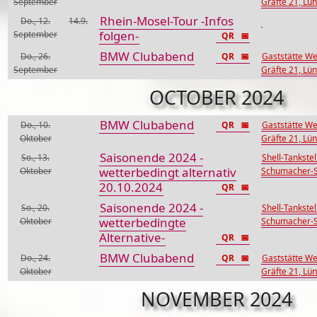
September
Gräfte 21, Lü
Rhein-Mosel-Tour -Infos
Do., 12.
14.9.
folgen-
September
QR
📅
BMW Clubabend
Do., 26.
QR
📅
Gaststätte We
September
Gräfte 21, Lü
OCTOBER 2024
BMW Clubabend
Do., 10.
QR
📅
Gaststätte We
Oktober
Gräfte 21, Lü
Saisonende 2024 -
So., 13.
Shell-Tankstel
wetterbedingt alternativ
Oktober
Schumacher-St
20.10.2024
QR
📅
Saisonende 2024 -
So., 20.
Shell-Tankstel
wetterbedingte
Oktober
Schumacher-St
Alternative-
QR
📅
BMW Clubabend
Do., 24.
QR
📅
Gaststätte We
Oktober
Gräfte 21, Lü
NOVEMBER 2024