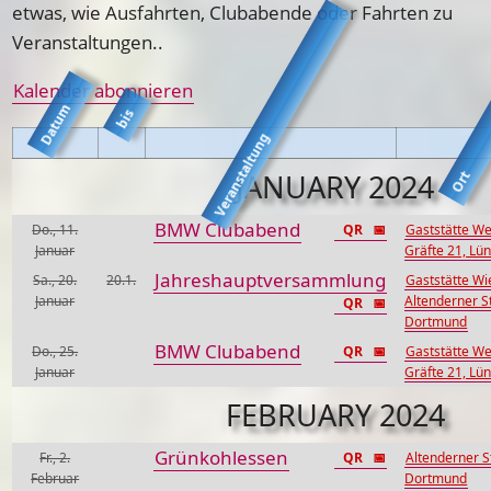
etwas, wie Ausfahrten, Clubabende oder Fahrten zu
Veranstaltungen..
Kalender abonnieren
Datum
bis
Veranstaltung
JANUARY 2024
Ort
BMW Clubabend
Do., 11.
QR
📅
Gaststätte We
Januar
Gräfte 21, Lü
Jahreshauptversammlung
Sa., 20.
20.1.
Gaststätte Wi
Januar
Altenderner St
QR
📅
Dortmund
BMW Clubabend
Do., 25.
QR
📅
Gaststätte We
Januar
Gräfte 21, Lü
FEBRUARY 2024
Grünkohlessen
Fr., 2.
QR
📅
Altenderner St
Februar
Dortmund