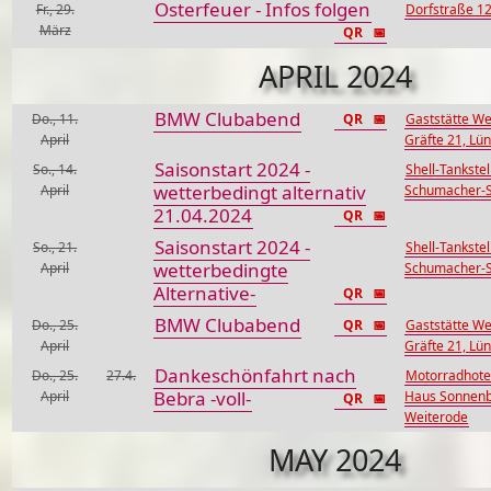
Osterfeuer - Infos folgen
Fr., 29.
Dorfstraße 1
März
QR
📅
APRIL 2024
BMW Clubabend
Do., 11.
QR
📅
Gaststätte We
April
Gräfte 21, Lü
Saisonstart 2024 -
So., 14.
Shell-Tankstel
wetterbedingt alternativ
April
Schumacher-St
21.04.2024
QR
📅
Saisonstart 2024 -
So., 21.
Shell-Tankstel
wetterbedingte
April
Schumacher-St
Alternative-
QR
📅
BMW Clubabend
Do., 25.
QR
📅
Gaststätte We
April
Gräfte 21, Lü
Dankeschönfahrt nach
Do., 25.
27.4.
Motorradhotel
Bebra -voll-
April
Haus Sonnenbl
QR
📅
Weiterode
MAY 2024