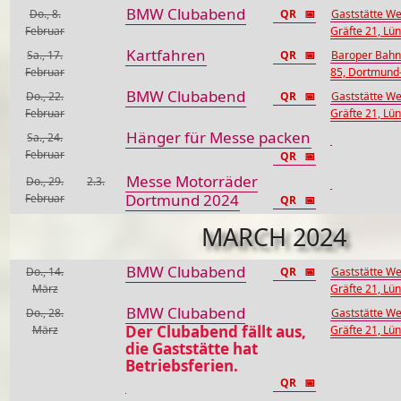
BMW Clubabend
Do., 8.
QR
📅
Gaststätte We
Februar
Gräfte 21, Lü
Kartfahren
Sa., 17.
QR
📅
Baroper Bahn
Februar
85, Dortmun
BMW Clubabend
Do., 22.
QR
📅
Gaststätte We
Februar
Gräfte 21, Lü
Hänger für Messe packen
Sa., 24.
Februar
QR
📅
Messe Motorräder
Do., 29.
2.3.
Dortmund 2024
Februar
QR
📅
MARCH 2024
BMW Clubabend
Do., 14.
QR
📅
Gaststätte We
März
Gräfte 21, Lü
BMW Clubabend
Do., 28.
Gaststätte We
Der Clubabend fällt aus,
März
Gräfte 21, Lü
die Gaststätte hat
Betriebsferien.
QR
📅