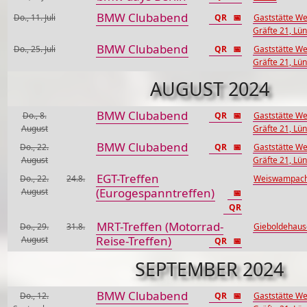
BMW Clubabend
Do., 11. Juli
QR
📅
Gaststätte We
Gräfte 21, Lü
BMW Clubabend
Do., 25. Juli
QR
📅
Gaststätte We
Gräfte 21, Lü
AUGUST 2024
BMW Clubabend
Do., 8.
QR
📅
Gaststätte We
August
Gräfte 21, Lü
BMW Clubabend
Do., 22.
QR
📅
Gaststätte We
August
Gräfte 21, Lü
EGT-Treffen
Do., 22.
24.8.
Weiswampach
(Eurogespanntreffen)
August
📅
QR
MRT-Treffen (Motorrad-
Do., 29.
31.8.
Gieboldehaus
Reise-Treffen)
August
QR
📅
SEPTEMBER 2024
BMW Clubabend
Do., 12.
QR
📅
Gaststätte We