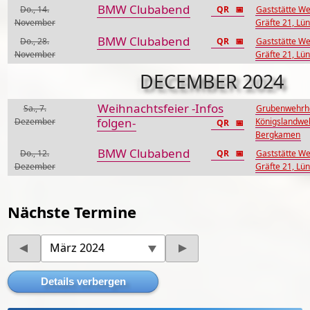
BMW Clubabend
Do., 14.
QR
📅
Gaststätte We
November
Gräfte 21, Lü
BMW Clubabend
Do., 28.
QR
📅
Gaststätte We
November
Gräfte 21, Lü
DECEMBER 2024
Weihnachtsfeier -Infos
Sa., 7.
Grubenwehrhe
folgen-
Dezember
Königslandwe
QR
📅
Bergkamen
BMW Clubabend
Do., 12.
QR
📅
Gaststätte We
Dezember
Gräfte 21, Lü
Nächste Termine
März 2024
Details verbergen