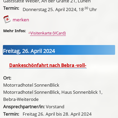
Gaststätte Weber, An der Gräfte 21, Lünen
Termin:
:30
Donnerstag 25. April 2024
, 18
Uhr
merken
Mehr Infos:
Visitenkarte (VCard)
Freitag, 26. April 2024
Dankeschönfahrt nach Bebra -voll-
Ort:
Motorradhotel SonnenBlick
Motorradhotel SonnenBlick, Haus Sonnenblick 1,
Bebra-Weiterode
Ansprechpartner/in:
Vorstand
Termin:
Freitag 26. April
bis
28. April 2024